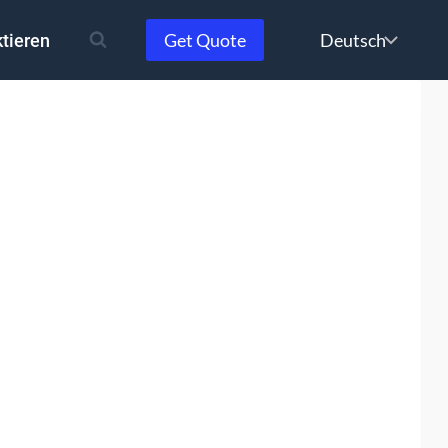
Choose
Get Quote
tieren
a
language