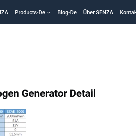
NZA
Products-De
Blog-De
Über SENZA
Kontak
ogen Generator Detail