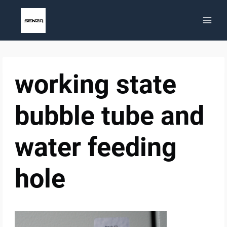
Zum
Inhalt
springen
working state
bubble tube and
water feeding
hole