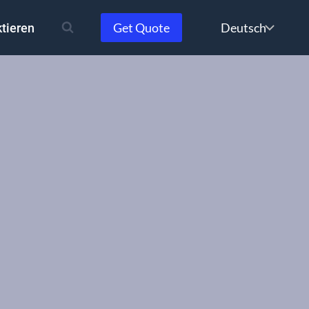
Choose
Get Quote
tieren
a
language