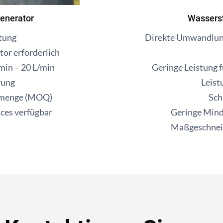
enerator
Wasserst
tung
Direkte Umwandlung
tor erforderlich
min – 20 L/min
Geringe Leistung 
rung
Leist
lmenge (MOQ)
Sch
ces verfügbar
Geringe Min
Maßgeschneid