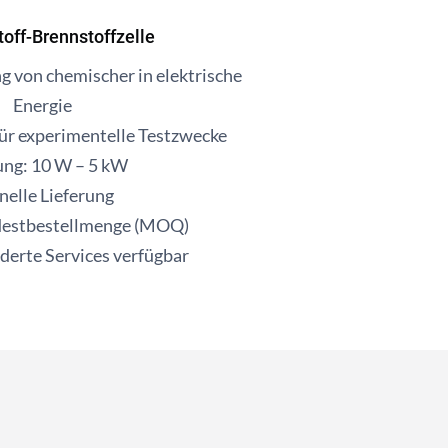
off-Brennstoffzelle
 von chemischer in elektrische
Energie
für experimentelle Testzwecke
ung: 10 W – 5 kW
nelle Lieferung
destbestellmenge (MOQ)
erte Services verfügbar