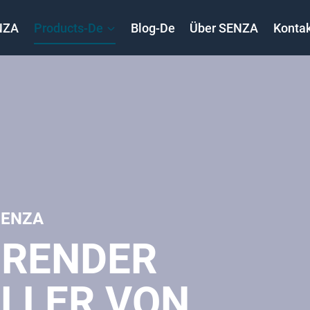
NZA
Products-De
Blog-De
Über SENZA
Kontak
SENZA
HRENDER
LLER VON