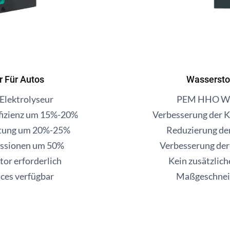
r Für Autos
Wassersto
lektrolyseur
PEM HHO Was
ffizienz um 15%-20%
Verbesserung der K
stung um 20%-25%
Reduzierung de
issionen um 50%
Verbesserung de
tor erforderlich
Kein zusätzlich
ces verfügbar
Maßgeschneid