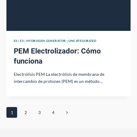
ES
|
ES
|
HYDROGEN GENERATOR
|
UNCATEGORIZED
PEM Electrolizador: Cómo
funciona
Electrólisis PEM La electrólisis de membrana de
intercambio de protones (PEM) es un método…
Navegación
Siguiente
1
2
3
4
de
página
página