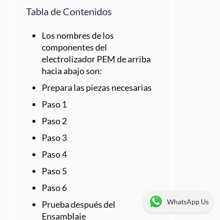
Tabla de Contenidos
Los nombres de los
componentes del
electrolizador PEM de arriba
hacia abajo son:
Prepara las piezas necesarias
Paso 1
Paso 2
Paso 3
Paso 4
Paso 5
Paso 6
WhatsApp Us
Prueba después del
Ensamblaje