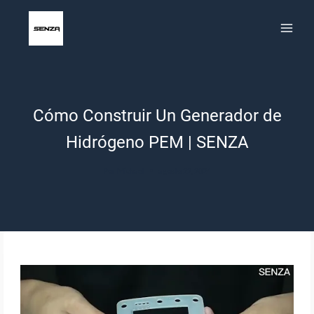
Saltar
al
contenido
Cómo Construir Un Generador de
Hidrógeno PEM | SENZA
Por
Michael
agosto 22, 2024