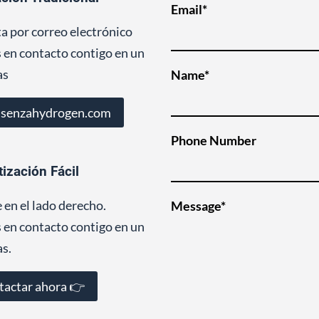
Email*
ta por correo electrónico
en contacto contigo en un
as
Name*
@senzahydrogen.com
Phone Number
tización Fácil
 en el lado derecho.
Message*
en contacto contigo en un
as.
tactar ahora 👉