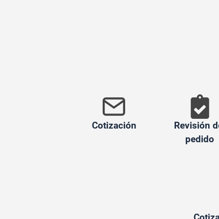
Cotización
Revisión d
pedido
Cotiza