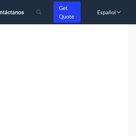
Get
Choose
ntáctanos
Quote
a
language