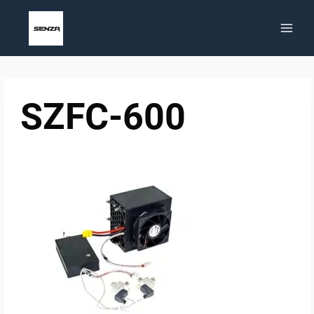
Saltar
al
contenido
SZFC-600