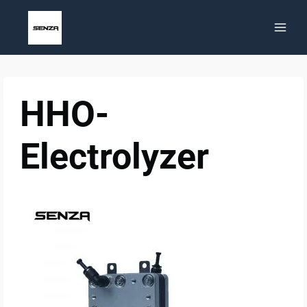
Saltar
al
contenido
HHO-
Electrolyzer