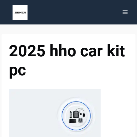
Saltar
al
contenido
2025 hho car kit
pc