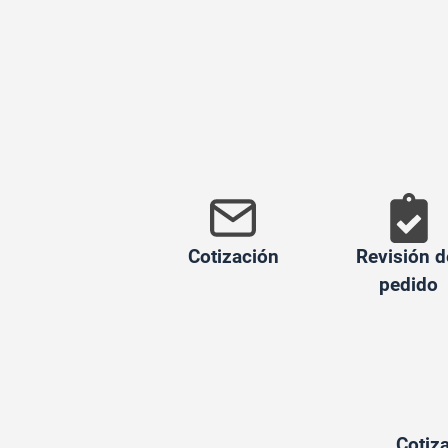
Cotización
Revisión d
pedido
Cotiza