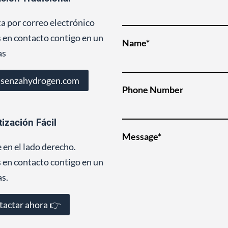
ta por correo electrónico
en contacto contigo en un
Name*
as
@senzahydrogen.com
Phone Number
tización Fácil
Message*
 en el lado derecho.
en contacto contigo en un
as.
tactar ahora 👉