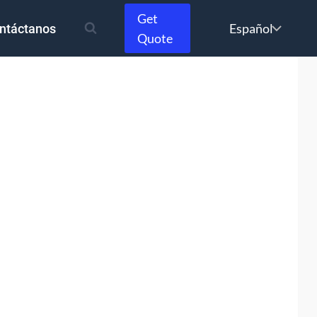
Get
Choose
ntáctanos
Quote
a
language