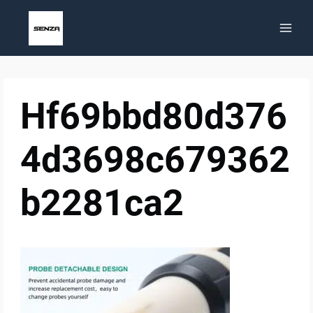
Zum
Inhalt
springen
Hf69bbd80d376
4d3698c679362
b2281ca2