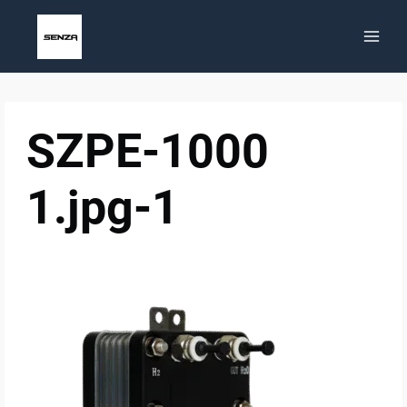
Aller
au
contenu
SZPE-1000
1.jpg-1