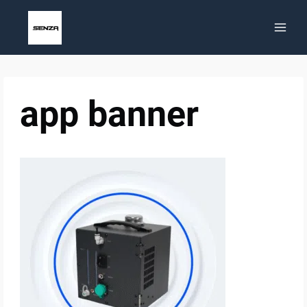
Saltar
al
contenido
app banner