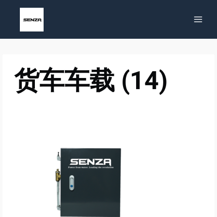
Zum
Inhalt
springen
货车车载 (14)