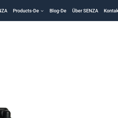
NZA
Products-De
Blog-De
Über SENZA
Kontak