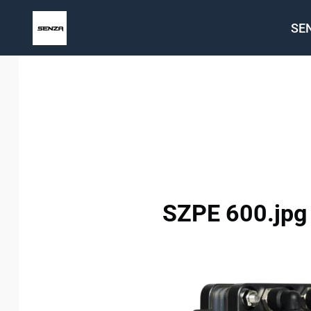
Zum
SE
Inhalt
springen
SZPE 600.jpg