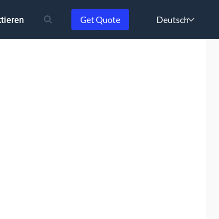
Choose
Get Quote
tieren
a
language