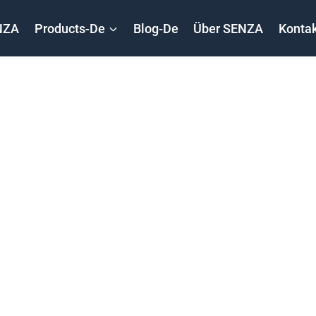
NZA
Products-De
Blog-De
Über SENZA
Kontak