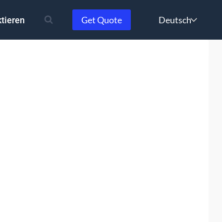
Choose
Get Quote
tieren
a
language