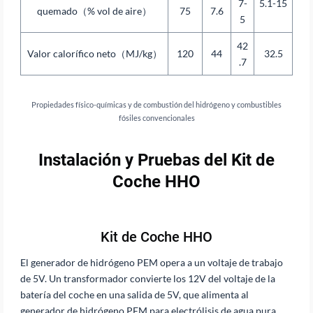
7-
5.1-15
quemado（% vol de aire）
75
7.6
5
42
Valor calorífico neto（MJ/kg）
120
44
32.5
.7
Propiedades físico-químicas y de combustión del hidrógeno y combustibles
fósiles convencionales
Instalación y Pruebas del Kit de
Coche HHO
Kit de Coche HHO
El generador de hidrógeno PEM opera a un voltaje de trabajo
de 5V. Un transformador convierte los 12V del voltaje de la
batería del coche en una salida de 5V, que alimenta al
generador de hidrógeno PEM para electrólisis de agua pura,