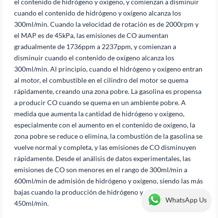
el contenido de hidrógeno y oxígeno, y comienzan a disminuir
cuando el contenido de hidrógeno y oxígeno alcanza los
300ml/min. Cuando la velocidad de rotación es de 2000rpm y
el MAP es de 45kPa, las emisiones de CO aumentan
gradualmente de 1736ppm a 2237ppm, y comienzan a
disminuir cuando el contenido de oxígeno alcanza los
300ml/min. Al principio, cuando el hidrógeno y oxígeno entran
al motor, el combustible en el cilindro del motor se quema
rápidamente, creando una zona pobre. La gasolina es propensa
a producir CO cuando se quema en un ambiente pobre. A
medida que aumenta la cantidad de hidrógeno y oxígeno,
especialmente con el aumento en el contenido de oxígeno, la
zona pobre se reduce o elimina, la combustión de la gasolina se
vuelve normal y completa, y las emisiones de CO disminuyen
rápidamente. Desde el análisis de datos experimentales, las
emisiones de CO son menores en el rango de 300ml/min a
600ml/min de admisión de hidrógeno y oxígeno, siendo las más
bajas cuando la producción de hidrógeno y oxígeno es de
WhatsApp Us
450ml/min.