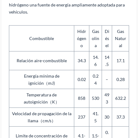
hidrógeno una fuente de energía ampliamente adoptada para
vehículos.
Hidr
Gas
Di
Gas
Combustible
ógen
olin
és
Natur
o
a
el
al
14.
14
Relación aire-combustible
34.3
17.1
6
.5
Energía mínima de
0.2
0.02
–
0.28
ignición（mJ)
4
Temperatura de
49
858
530
632.2
autoignición（K）
3
Velocidad de propagación de la
41.
237
30
37.3
llama（cm/s）
5
0.
Límite de concentración de
4.1-
1.5-